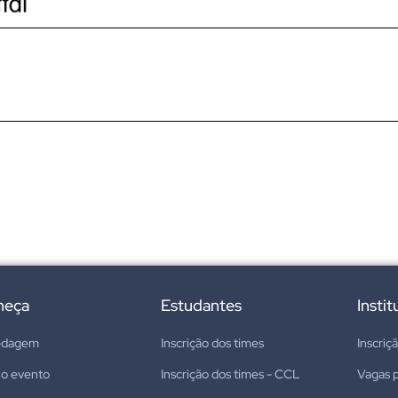
heça
Estudantes
Insti
edagem
Inscrição dos times
Inscriç
 o evento
Inscrição dos times - CCL
Vagas p