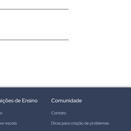
tuições de Ensino
Comunidade
ão
Contato
or escola
Dicas para criação de problemas